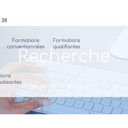
 28
Formations
Formations
conventionnées
qualifiantes
Recherche
ions
alisantes
Recherche
cybers-curit-