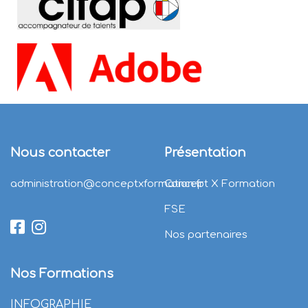
Nous contacter
Présentation
administration@conceptxformation.fr
Concept X Formation
FSE
Nos partenaires
Nos Formations
INFOGRAPHIE