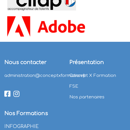
Nous contacter
Présentation
administration@conceptxformation.fr
Concept X Formation
FSE
Nos partenaires
Nos Formations
INFOGRAPHIE