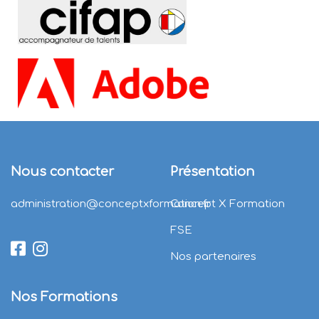
Nous contacter
Présentation
administration@conceptxformation.fr
Concept X Formation
FSE
Nos partenaires
Nos Formations