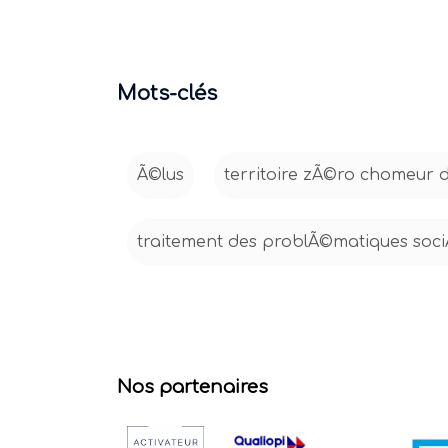
Mots-clés
Ã©lus
territoire zÃ©ro chomeur 
traitement des problÃ©matiques soci
Nos partenaires