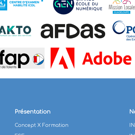
Présentation
N
Concept X Formation
I