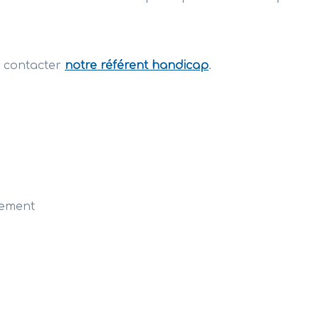
à contacter
notre référent handicap
.
nement