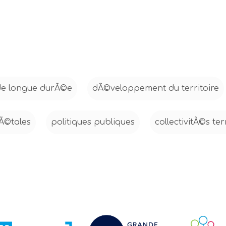
de longue durÃ©e
dÃ©veloppement du territoire
Ã©tales
politiques publiques
collectivitÃ©s ter