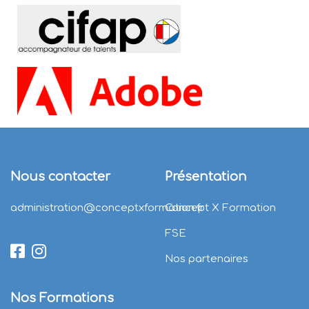
Nous contacter
Présentation
administration@conceptxformation.fr
Concept X Formation
FSE
Nos partenaires
Nos Formations